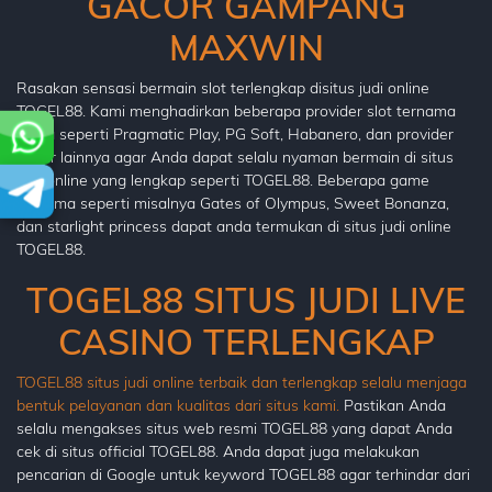
GACOR GAMPANG
MAXWIN
Rasakan sensasi bermain slot terlengkap disitus judi online
TOGEL88. Kami menghadirkan beberapa provider slot ternama
dunia seperti Pragmatic Play, PG Soft, Habanero, dan provider
besar lainnya agar Anda dapat selalu nyaman bermain di situs
slot online yang lengkap seperti TOGEL88. Beberapa game
ternama seperti misalnya Gates of Olympus, Sweet Bonanza,
dan starlight princess dapat anda termukan di situs judi online
TOGEL88.
TOGEL88 SITUS JUDI LIVE
CASINO TERLENGKAP
TOGEL88 situs judi online terbaik dan terlengkap selalu menjaga
bentuk pelayanan dan kualitas dari situs kami.
Pastikan Anda
selalu mengakses situs web resmi TOGEL88 yang dapat Anda
cek di situs official TOGEL88. Anda dapat juga melakukan
pencarian di Google untuk keyword TOGEL88 agar terhindar dari