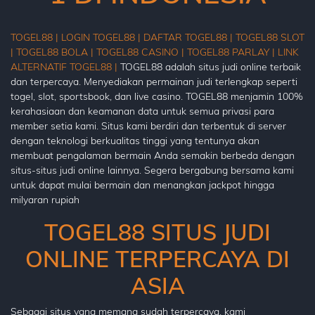
2021 ©
TOGEL88 |
LOGIN TOGEL88 |
DAFTAR TOGEL88 |
TOGEL88 SLOT
TOGEL88-
|
TOGEL88 BOLA |
TOGEL88 CASINO |
TOGEL88 PARLAY |
LINK
ASIA All
ALTERNATIF TOGEL88 |
TOGEL88 adalah situs judi online terbaik
right
reserved
dan terpercaya. Menyediakan permainan judi terlengkap seperti
togel, slot, sportsbook, dan live casino. TOGEL88 menjamin 100%
kerahasiaan dan keamanan data untuk semua privasi para
member setia kami. Situs kami berdiri dan terbentuk di server
dengan teknologi berkualitas tinggi yang tentunya akan
membuat pengalaman bermain Anda semakin berbeda dengan
situs-situs judi online lainnya. Segera bergabung bersama kami
untuk dapat mulai bermain dan menangkan jackpot hingga
milyaran rupiah
TOGEL88 SITUS JUDI
ONLINE TERPERCAYA DI
ASIA
Sebagai situs yang memang sudah terpercaya, kami