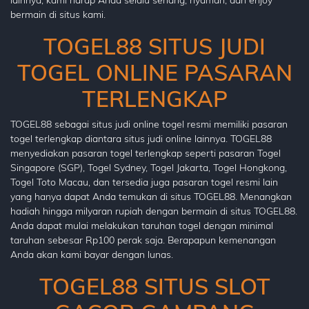
lainnya, kami harap Anda selalu senang, nyaman, dan enjoy
bermain di situs kami.
TOGEL88 SITUS JUDI
TOGEL ONLINE PASARAN
TERLENGKAP
TOGEL88 sebagai situs judi online togel resmi memiliki pasaran
togel terlengkap diantara situs judi online lainnya. TOGEL88
menyediakan pasaran togel terlengkap seperti pasaran Togel
Singapore (SGP), Togel Sydney, Togel Jakarta, Togel Hongkong,
Togel Toto Macau, dan tersedia juga pasaran togel resmi lain
yang hanya dapat Anda temukan di situs TOGEL88. Menangkan
hadiah hingga milyaran rupiah dengan bermain di situs TOGEL88.
Anda dapat mulai melakukan taruhan togel dengan minimal
taruhan sebesar Rp100 perak saja. Berapapun kemenangan
Anda akan kami bayar dengan lunas.
TOGEL88 SITUS SLOT