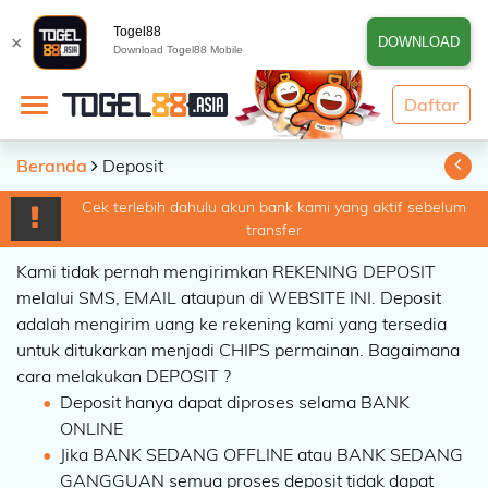
Togel88
×
DOWNLOAD
Download Togel88 Mobile
BERANDA
Daftar
NEWS :
TUR Terbaru, Deposit Via : - VIRTUAL ACCOUNT - E-WALLET - QRIS (
DAFTAR
Beranda
Deposit
TOGEL
Cek terlebih dahulu akun bank kami yang aktif sebelum
transfer
LIVE
CASINO
Kami tidak pernah mengirimkan REKENING DEPOSIT
melalui SMS, EMAIL ataupun di WEBSITE INI. Deposit
SLOT
adalah mengirim uang ke rekening kami yang tersedia
GAMES
untuk ditukarkan menjadi CHIPS permainan. Bagaimana
cara melakukan DEPOSIT ?
ESPORTS
Deposit hanya dapat diproses selama BANK
ONLINE
DEPOSIT
Jika BANK SEDANG OFFLINE atau BANK SEDANG
GANGGUAN semua proses deposit tidak dapat
HISTORY