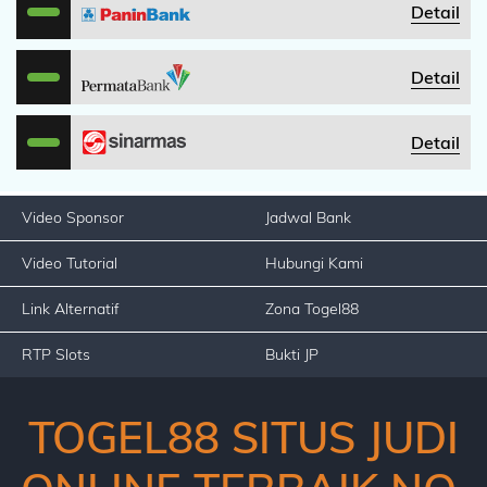
Detail
Detail
Detail
Video Sponsor
Jadwal Bank
Video Tutorial
Hubungi Kami
Link Alternatif
Zona Togel88
RTP Slots
Bukti JP
TOGEL88 SITUS JUDI