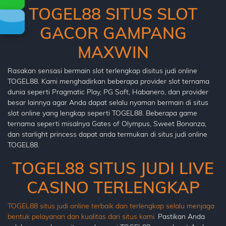
TOGEL88 SITUS SLOT
GACOR GAMPANG
MAXWIN
Rasakan sensasi bermain slot terlengkap disitus judi online
TOGEL88. Kami menghadirkan beberapa provider slot ternama
dunia seperti Pragmatic Play, PG Soft, Habanero, dan provider
besar lainnya agar Anda dapat selalu nyaman bermain di situs
slot online yang lengkap seperti TOGEL88. Beberapa game
ternama seperti misalnya Gates of Olympus, Sweet Bonanza,
dan starlight princess dapat anda termukan di situs judi online
TOGEL88.
TOGEL88 SITUS JUDI LIVE
CASINO TERLENGKAP
TOGEL88 situs judi online terbaik dan terlengkap selalu menjaga
bentuk pelayanan dan kualitas dari situs kami.
Pastikan Anda